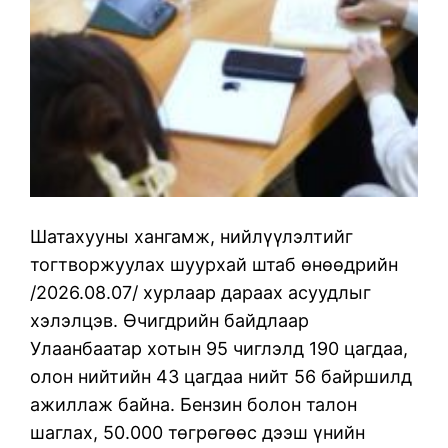
Шатахууны хангамж, нийлүүлэлтийг
тогтворжуулах шуурхай штаб өнөөдрийн
/2026.08.07/ хурлаар дараах асуудлыг
хэлэлцэв. Өчигдрийн байдлаар
Улаанбаатар хотын 95 чиглэлд 190 цагдаа,
олон нийтийн 43 цагдаа нийт 56 байршилд
ажиллаж байна. Бензин болон талон
шаглах, 50.000 төгрөгөөс дээш үнийн