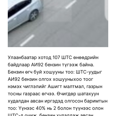
Улаанбаатар хотод 107 ШТС өнөөдрийн
байдлаар АИ92 бензин түгээж байна.
Бензин өгч буй хошууны тоо: ШТС-уудыг
АИ92 бензин олгох хошууныхоо тоог
нэмэх чиглэлийг Ашигт малтмал, газрын
тосны газраас өгчээ. Өчигдөр шатахуун
худалдан авсан иргэдэд олгосон баримтын
тоо: Үүнээс 40% нь 2 болон түүнээс олон
ШТС-д очиж, бензин худалдаж авсан