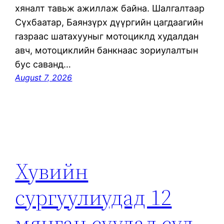
хяналт тавьж ажиллаж байна. Шалгалтаар
Сүхбаатар, Баянзүрх дүүргийн цагдаагийн
газраас шатахууныг мотоциклд худалдан
авч, мотоциклийн банкнаас зориулалтын
бус саванд…
August 7, 2026
Хувийн
сургуулиудад 12
мянган суудал сул