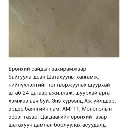
Ерөнхий сайдын захирамжаар
байгуулагдсан Шатахууны хангамж,
нийлүүлэлтийг тогтворжуулах шуурхай
штаб 24 цагаар ажиллаж, шуурхай арга
хэмжээ авч буй. Энэ хүрээнд Аж үйлдвэр,
эрдэс баялгийн яам, АМГТГ, Монополын
эсрэг газар, Цагдаагийн ерөнхий газар
шатахуун дамлан борлуулах асуудалд