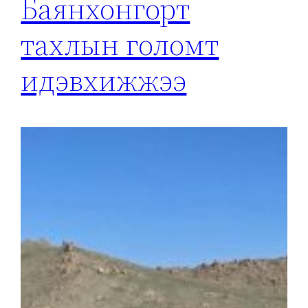
Баянхонгорт
тахлын голомт
идэвхижжээ