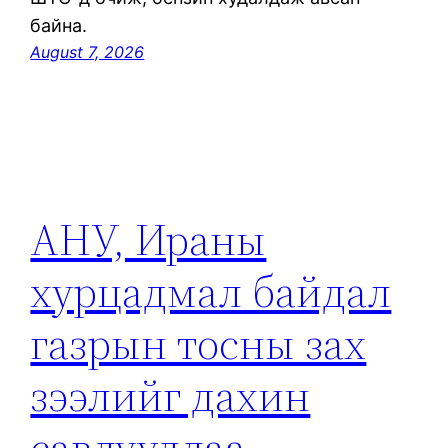
байна.
August 7, 2026
АНУ, Ираны
хурцадмал байдал
газрын тосны зах
зээлийг дахин
савлууллаа