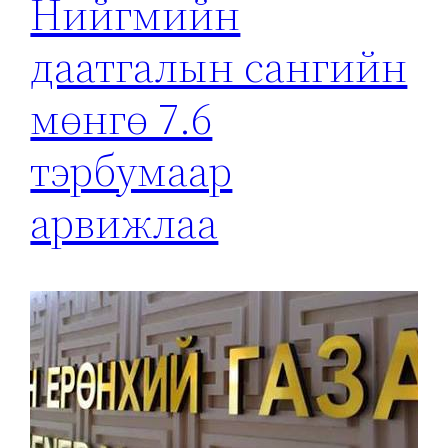
Нийгмийн
даатгалын сангийн
мөнгө 7.6
тэрбумаар
арвижлаа