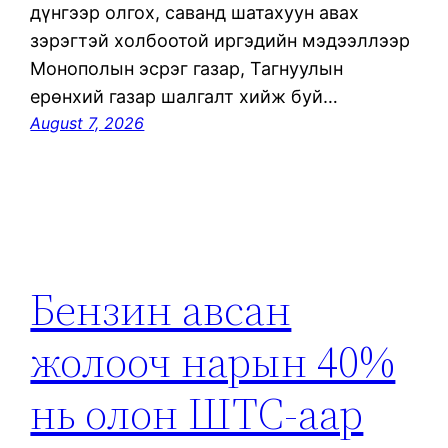
дүнгээр олгох, саванд шатахуун авах
зэрэгтэй холбоотой иргэдийн мэдээллээр
Монополын эсрэг газар, Тагнуулын
ерөнхий газар шалгалт хийж буй…
August 7, 2026
Бензин авсан
жолооч нарын 40%
нь олон ШТС-аар