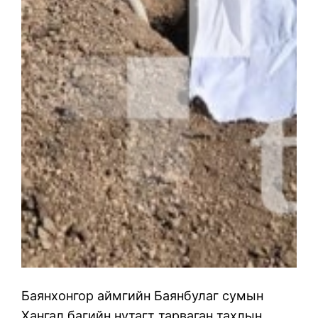
Баянхонгор аймгийн Баянбулаг сумын
Хангал багийн нутагт тарваган тахлын