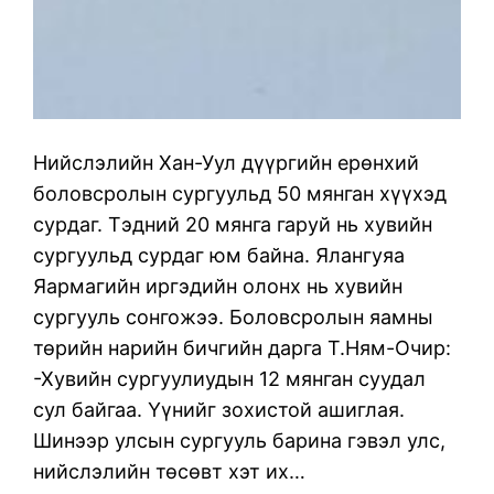
Нийслэлийн Хан-Уул дүүргийн ерөнхий
боловсролын сургуульд 50 мянган хүүхэд
сурдаг. Тэдний 20 мянга гаруй нь хувийн
сургуульд сурдаг юм байна. Ялангуяа
Яармагийн иргэдийн олонх нь хувийн
сургууль сонгожээ. Боловсролын яамны
төрийн нарийн бичгийн дарга Т.Ням-Очир:
-Хувийн сургуулиудын 12 мянган суудал
сул байгаа. Үүнийг зохистой ашиглая.
Шинээр улсын сургууль барина гэвэл улс,
нийслэлийн төсөвт хэт их…