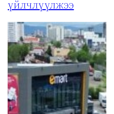
үйлчлүүлжээ