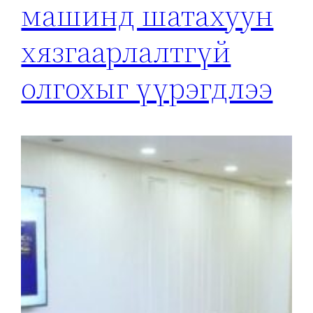
машинд шатахуун
хязгаарлалтгүй
олгохыг үүрэгдлээ