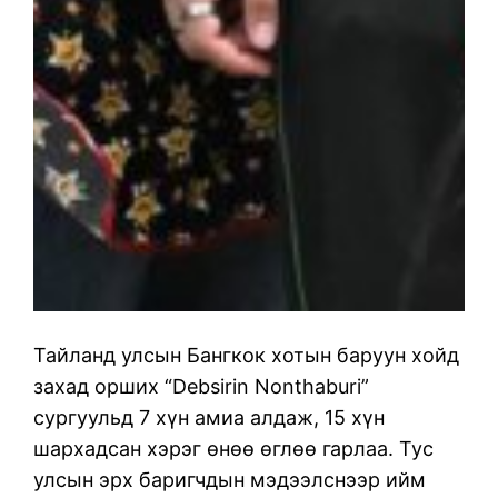
Тайланд улсын Бангкок хотын баруун хойд
захад орших “Debsirin Nonthaburi”
сургуульд 7 хүн амиа алдаж, 15 хүн
шархадсан хэрэг өнөө өглөө гарлаа. Тус
улсын эрх баригчдын мэдээлснээр ийм