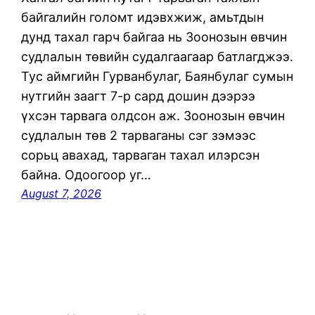
байгалийн голомт идэвхжиж, амьтдын
дунд тахал гарч байгаа нь Зоонозын өвчин
судлалын төвийн судалгаагаар батлагджээ.
Тус аймгийн Гурванбулаг, Баянбулаг сумын
нутгийн заагт 7-р сард дошин дээрээ
үхсэн тарвага олдсон аж. Зоонозын өвчин
судлалын төв 2 тарваганы сэг зэмээс
сорьц авахад, тарваган тахал илэрсэн
байна. Одоогоор уг…
August 7, 2026